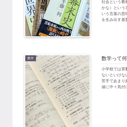
社会という教
かな）という
いう言葉の意
を生み出す基盤と
数学って何
数学
小学校では算
ないといけな
苦手であまり
値に中々気付け