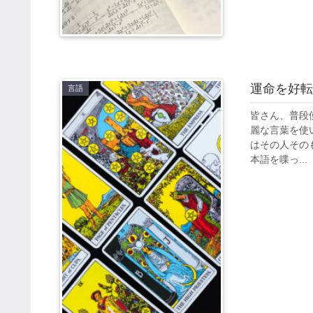
運命を好転
言語
皆さん、普段
麗な言葉を使
はその人その
本語を喋っ...