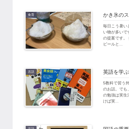
かき氷のス
食育
毎日こう暑い
い物が多いで
の提案です。
ビールと...
英語を学ぶ
言語
5教科で習う
のお話。でも
の勉強は実生
けば実...
言語