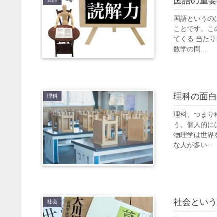
国語の重要
国語というの
ことです。こ
てくる 当た
数学の問...
理科の面白
理科
理科、つまり
う。個人的に
物理学は世界
な人が多い...
社会という
社会