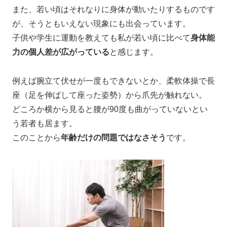
また、若い頃はそれなりに身体が動いたりするものです
が、そうともいえない現象にも出会っています。
子供や学生に運動を教えても私が若い頃に比べて
身体能
力の個人差が広がっている
と感じます。
例えば腕立て伏せが一度もできないとか、柔軟体操で長
座（足を伸ばして座った姿勢）から爪先が触れない。
どころか横から見ると腰が90度も曲がっていないとい
う若者も居ます。
このことから
年齢だけの問題ではなさそう
です。