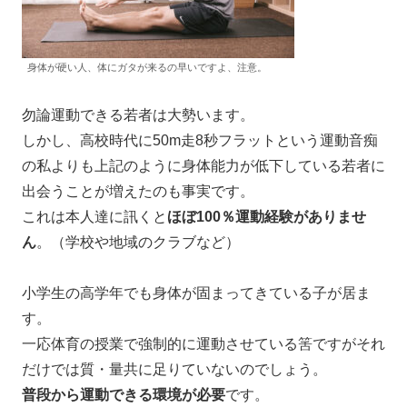
身体が硬い人、体にガタが来るの早いですよ、注意。
勿論運動できる若者は大勢います。
しかし、高校時代に50m走8秒フラットという運動音痴
の私よりも上記のように身体能力が低下している若者に
出会うことが増えたのも事実です。
これは本人達に訊くと
ほぼ100％運動経験がありませ
ん
。（学校や地域のクラブなど）
小学生の高学年でも身体が固まってきている子が居ま
す。
一応体育の授業で強制的に運動させている筈ですがそれ
だけでは質・量共に足りていないのでしょう。
普段から運動できる環境が必要
です。