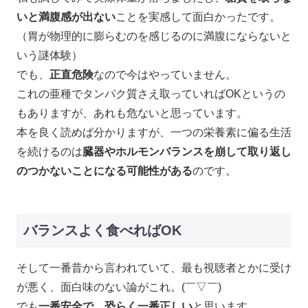
いと満腹感が出ない
ことを実感して面白かったです。
（胃が物理的に膨らむのを感じるのに満腹にならないと
いう謎体験）
でも、
正直危険
なので今はやっていません。
これの亜種でタンパク質さえ取っていればOKというの
もありますが、あれも危ないと思っています。
本を良く読めば分かりますが、一つの栄養素に偏る生活
を続けるのは
臓器やホルモンバランスを崩して取り返し
のつかないことになる可能性がある
のです。
バランスよく食べればOK
そして一番昔から言われていて、最も視聴者とかに受け
が悪く、面白味のない論がこれ。(￣▽￣)
でも
一番安全で、恐らく一番正しい
と思います。