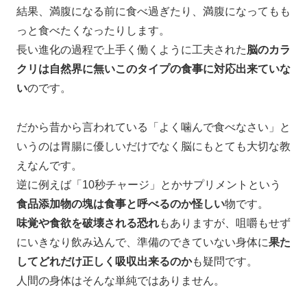
結果、満腹になる前に食べ過ぎたり、満腹になってもも
っと食べたくなったりします。
長い進化の過程で上手く働くように工夫された
脳のカラ
クリは自然界に無いこのタイプの食事に対応出来ていな
い
のです。
だから昔から言われている「よく噛んで食べなさい」と
いうのは胃腸に優しいだけでなく脳にもとても大切な教
えなんです。
逆に例えば「10秒チャージ」とかサプリメントという
食品添加物の塊は食事と呼べるのか怪しい
物です。
味覚や食欲を破壊される恐れ
もありますが、咀嚼もせず
にいきなり飲み込んで、準備のできていない身体に
果た
してどれだけ正しく吸収出来るのか
も疑問です。
人間の身体はそんな単純ではありません。