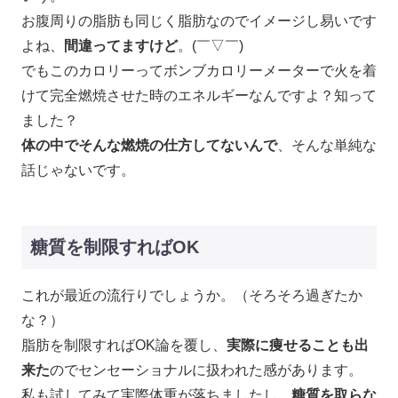
お腹周りの脂肪も同じく脂肪なのでイメージし易いです
よね、
間違ってますけど
。(￣▽￣)
でもこのカロリーってボンブカロリーメーターで火を着
けて完全燃焼させた時のエネルギーなんですよ？知って
ました？
体の中でそんな燃焼の仕方してないんで
、そんな単純な
話じゃないです。
糖質を制限すればOK
これが最近の流行りでしょうか。（そろそろ過ぎたか
な？）
脂肪を制限すればOK論を覆し、
実際に痩せることも出
来た
のでセンセーショナルに扱われた感があります。
私も試してみて実際体重が落ちましたし、
糖質を取らな