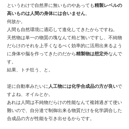
というわけで自然界に無いものやあっても
精製レベルの
高いものは人間の身体には合いません
。
何故か。
人間も自然環境に適応して進化してきたからですね。
天然物は単一の物質の塊なんて殆ど無いですし、不純物
だらけのそれを上手くなるべく効率的に活用出来るよう
に身体や脳を作ってきたのだから
精製物は想定外
なんで
す。
結果、トチ狂う、と。
逆に自動車みたいに
人工物には化学合成品の方が良い
で
すよね、オイルとか。
あれは人間は不純物だらけの性能なんて複雑過ぎて使い
難いので、自分達で制御出来る物質だけを化学調合した
合成品の方が性能を引き出せるからです。