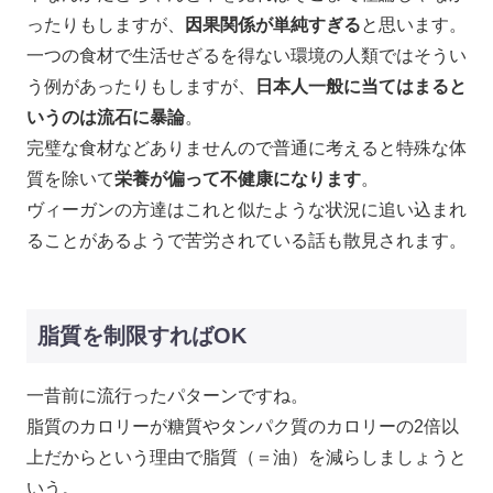
ったりもしますが、
因果関係が単純すぎる
と思います。
一つの食材で生活せざるを得ない環境の人類ではそうい
う例があったりもしますが、
日本人一般に当てはまると
いうのは流石に暴論
。
完璧な食材などありませんので普通に考えると特殊な体
質を除いて
栄養が偏って不健康になります
。
ヴィーガンの方達はこれと似たような状況に追い込まれ
ることがあるようで苦労されている話も散見されます。
脂質を制限すればOK
一昔前に流行ったパターンですね。
脂質のカロリーが糖質やタンパク質のカロリーの2倍以
上だからという理由で脂質（＝油）を減らしましょうと
いう。