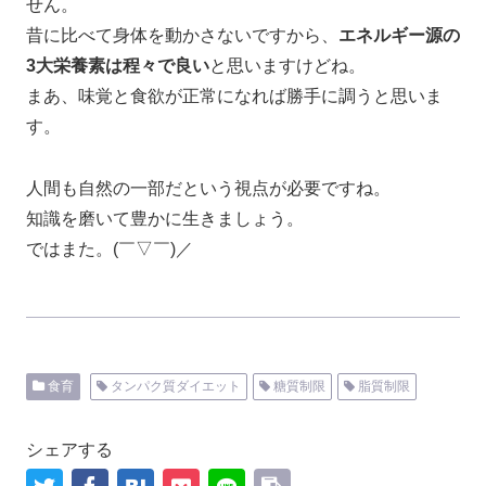
せん。
昔に比べて身体を動かさないですから、
エネルギー源の
3大栄養素は程々で良い
と思いますけどね。
まあ、味覚と食欲が正常になれば勝手に調うと思いま
す。
人間も自然の一部だという視点が必要ですね。
知識を磨いて豊かに生きましょう。
ではまた。(￣▽￣)／
食育
タンパク質ダイエット
糖質制限
脂質制限
シェアする