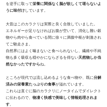
を逆手に取って
栄養に関係なく脳が欲しくて堪らないよ
うに味付け
しています。
大昔はこのカラクリは実際と良く合致していました。
エネルギーが足りなければお腹が空いて、消化し難い穀
物やら肉やら食べている間に徐々に満腹中枢が刺激され
てご馳走さま。
自然界にはよく噛まないと食べられないし、繊維や不純
物も多く吸収も穏やかにならざるを得ない
天然物しか当
然なかったですから
ね。
ところが現代では流し込めるような食べ物や、既に
分解
済みの栄養素たっぷりの食事
が溢れています。
これらは直ぐに脳のカラクリにノータイムでダイレクト
に伝わるので、
物凄く快感で美味しく情報処理されま
す
。